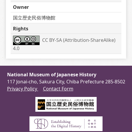
Owner
国立歴史民俗博物館
Rights
CC BY-SA (Attribution-ShareAlike) 
4.0
National Museum of Japanese History
117 Jonai-cho, Sakura City, Chiba Prefecture 285-8502
Privacy Policy
Contact Form