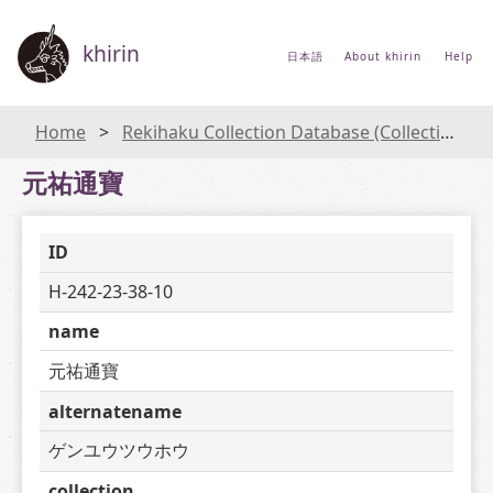
khirin
日本語
About khirin
Help
Home
Rekihaku Collection Database (Collections Database of the National Museum of Japanese History)
元祐通寶
ID
H-242-23-38-10
name
元祐通寶
alternatename
ゲンユウツウホウ
collection