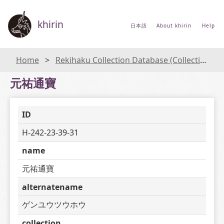
khirin
日本語
About khirin
Help
Home
Rekihaku Collection Database (Collections Database of the National Museum of Japanese History)
元祐通寶
ID
H-242-23-39-31
name
元祐通寶
alternatename
ゲンユウツウホウ
collection