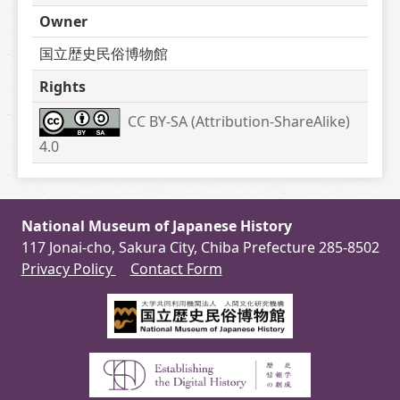
Owner
国立歴史民俗博物館
Rights
CC BY-SA (Attribution-ShareAlike) 
4.0
National Museum of Japanese History
117 Jonai-cho, Sakura City, Chiba Prefecture 285-8502
Privacy Policy
Contact Form