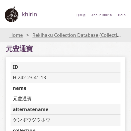
khirin
日本語
About khirin
Help
Home
Rekihaku Collection Database (Collections Database of the National Museum of Japanese History)
元豊通寶
ID
H-242-23-41-13
name
元豊通寶
alternatename
ゲンポウツウホウ
collection