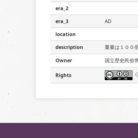
era_2
era_3
AD
location
description
重量は１００
Owner
国立歴史民俗
C
Rights