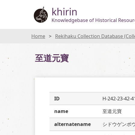
khirin
Knowledgebase of Historical Resourc
Home
Rekihaku Collection Database (Col
至道元寶
ID
H-242-23-42-4
name
至道元寶
alternatename
シドウゲンポ