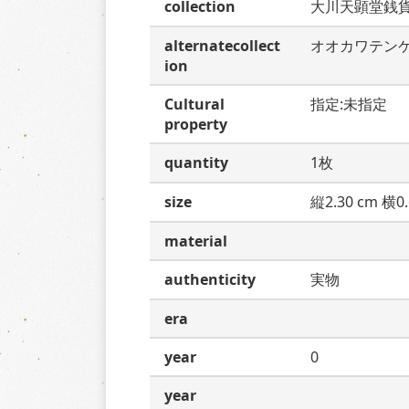
collection
大川天顕堂銭
alternatecollect
オオカワテン
ion
Cultural
指定:未指定
property
quantity
1枚
size
縦2.30 cm 横0.
material
authenticity
実物
era
year
0
year