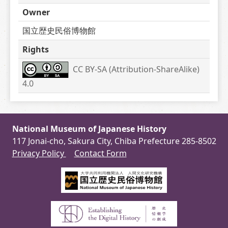
Owner
国立歴史民俗博物館
Rights
CC BY-SA (Attribution-ShareAlike) 
4.0
National Museum of Japanese History
117 Jonai-cho, Sakura City, Chiba Prefecture 285-8502
Privacy Policy
Contact Form