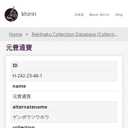
khirin
日本語
About khirin
Help
Home
Rekihaku Collection Database (Collections Database of the National Museum of Japanese History)
元豊通寶
ID
H-242-23-46-1
name
元豊通寶
alternatename
ゲンポウツウホウ
collection