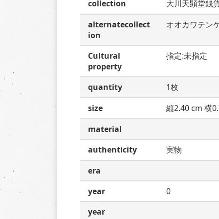
collection
大川天顕堂銭
alternatecollect
オオカワテン
ion
Cultural
指定:未指定
property
quantity
1枚
size
縦2.40 cm 横0.
material
authenticity
実物
era
year
0
year