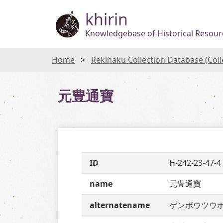
khirin
Knowledgebase of Historical Resourc
Home
Rekihaku Collection Database (Col
元豊通寶
ID
H-242-23-47-4
name
元豊通寶
alternatename
ゲンポウツウ