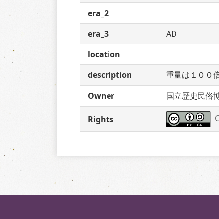
era_2
era_3
AD
location
description
重量は１００
Owner
国立歴史民俗
C
Rights