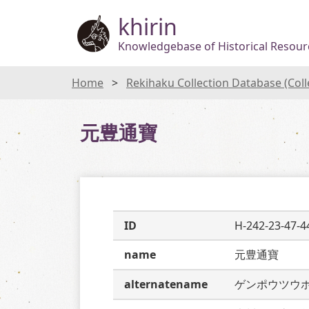
khirin
Knowledgebase of Historical Resourc
Home
Rekihaku Collection Database (Col
元豊通寶
ID
H-242-23-47-4
name
元豊通寶
alternatename
ゲンポウツウ