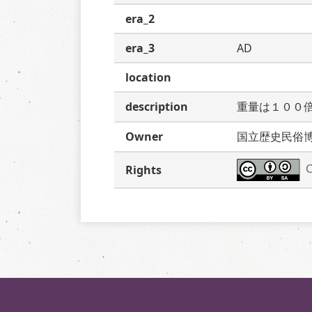
era_2
era_3
AD
location
description
重量は１００
Owner
国立歴史民俗
C
Rights