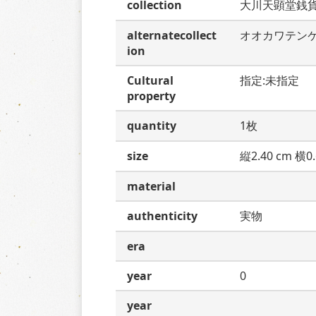
collection
大川天顕堂銭
alternatecollect
オオカワテン
ion
Cultural
指定:未指定
property
quantity
1枚
size
縦2.40 cm 横0.
material
authenticity
実物
era
year
0
year