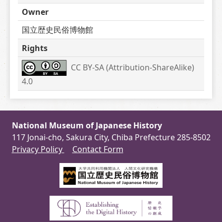
Owner
国立歴史民俗博物館
Rights
CC BY-SA (Attribution-ShareAlike) 
4.0
National Museum of Japanese History
117 Jonai-cho, Sakura City, Chiba Prefecture 285-8502
Privacy Policy
Contact Form