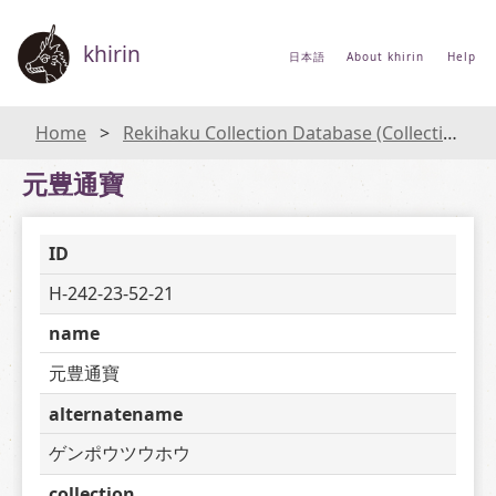
khirin
日本語
About khirin
Help
Home
Rekihaku Collection Database (Collections Database of the National Museum of Japanese History)
元豊通寶
ID
H-242-23-52-21
name
元豊通寶
alternatename
ゲンポウツウホウ
collection