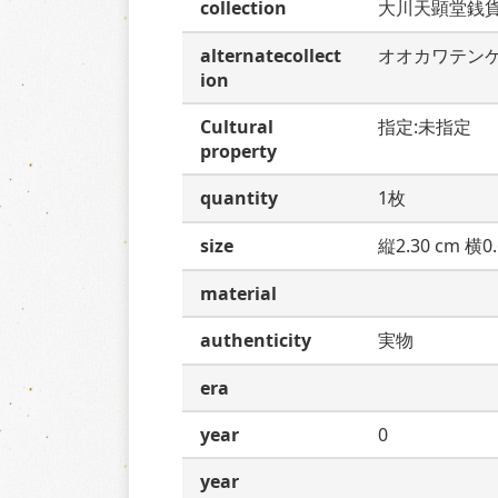
collection
大川天顕堂銭
alternatecollect
オオカワテン
ion
Cultural
指定:未指定
property
quantity
1枚
size
縦2.30 cm 横0.
material
authenticity
実物
era
year
0
year