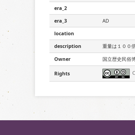
era_2
era_3
AD
location
description
重量は１００
Owner
国立歴史民俗
C
Rights