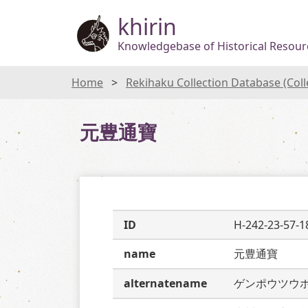
khirin
Knowledgebase of Historical Resourc
Home
Rekihaku Collection Database (Col
元豊通寶
ID
H-242-23-57-1
name
元豊通寶
alternatename
ゲンポウツウ