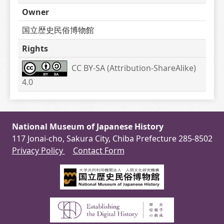
Owner
国立歴史民俗博物館
Rights
CC BY-SA (Attribution-ShareAlike) 
4.0
National Museum of Japanese History
117 Jonai-cho, Sakura City, Chiba Prefecture 285-8502
Privacy Policy
Contact Form