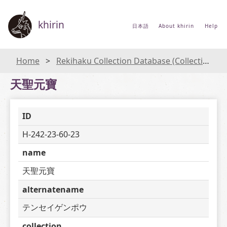
khirin
日本語
About khirin
Help
Home
Rekihaku Collection Database (Collections Database of the National Museum of Japanese History)
天聖元寶
ID
H-242-23-60-23
name
天聖元寶
alternatename
テンセイゲンポウ
collection