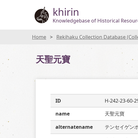
khirin
Knowledgebase of Historical Resourc
Home
Rekihaku Collection Database (Col
天聖元寶
ID
H-242-23-60-2
name
天聖元寶
alternatename
テンセイゲン