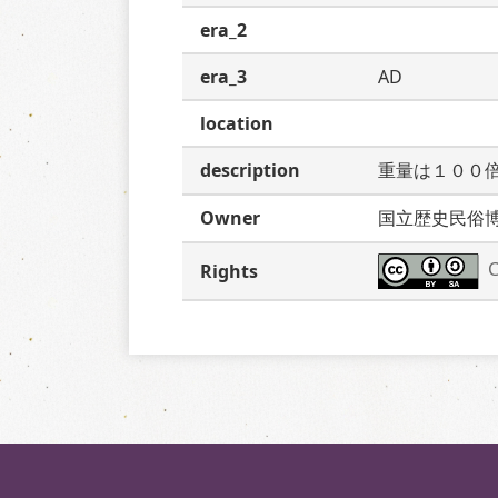
era_2
era_3
AD
location
description
重量は１００
Owner
国立歴史民俗
C
Rights