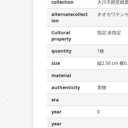
collection
大川天顕堂銭
alternatecollect
オオカワテン
ion
Cultural
指定:未指定
property
quantity
1枚
size
縦2.50 cm 横0.
material
authenticity
実物
era
year
0
year