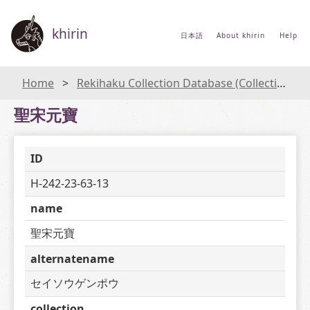
khirin
日本語
About khirin
Help
Home
Rekihaku Collection Database (Collections Database of the National Museum of Japanese History)
聖宋元寶
ID
H-242-23-63-13
name
聖宋元寶
alternatename
セイソウゲンポウ
collection