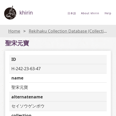
khirin
日本語
About khirin
Help
Home
Rekihaku Collection Database (Collections Database of the National Museum of Japanese History)
聖宋元寶
ID
H-242-23-63-47
name
聖宋元寶
alternatename
セイソウゲンポウ
collection