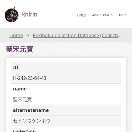
khirin
日本語
About khirin
Help
Home
Rekihaku Collection Database (Collections Database of the National Museum of Japanese History)
聖宋元寶
ID
H-242-23-64-43
name
聖宋元寶
alternatename
セイソウゲンポウ
collection