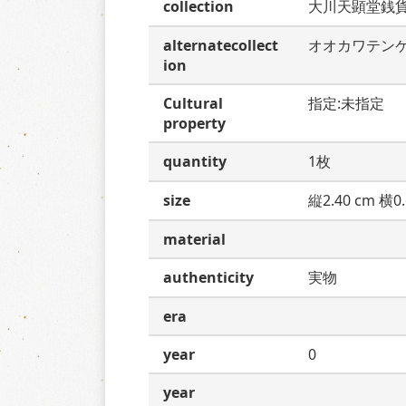
collection
大川天顕堂銭
alternatecollect
オオカワテン
ion
Cultural
指定:未指定
property
quantity
1枚
size
縦2.40 cm 横0.
material
authenticity
実物
era
year
0
year