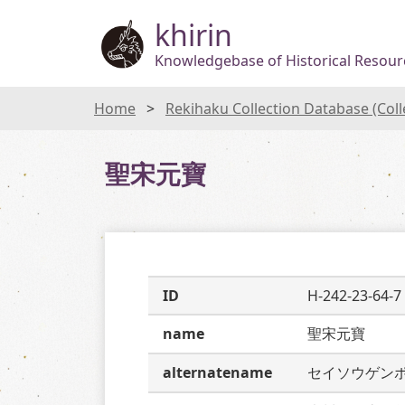
khirin
Knowledgebase of Historical Resourc
Home
Rekihaku Collection Database (Col
聖宋元寶
ID
H-242-23-64-7
name
聖宋元寶
alternatename
セイソウゲン