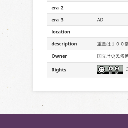
era_2
era_3
AD
location
description
重量は１００
Owner
国立歴史民俗
C
Rights