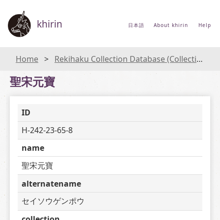
khirin
日本語
About khirin
Help
Home
Rekihaku Collection Database (Collections Database of the National Museum of Japanese History)
聖宋元寶
ID
H-242-23-65-8
name
聖宋元寶
alternatename
セイソウゲンポウ
collection