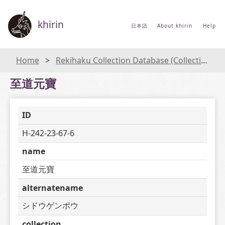
khirin
日本語
About khirin
Help
Home
Rekihaku Collection Database (Collections Database of the National Museum of Japanese History)
至道元寶
ID
H-242-23-67-6
name
至道元寶
alternatename
シドウゲンポウ
collection