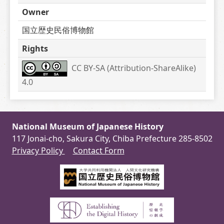
Owner
国立歴史民俗博物館
Rights
CC BY-SA (Attribution-ShareAlike) 
4.0
National Museum of Japanese History
117 Jonai-cho, Sakura City, Chiba Prefecture 285-8502
Privacy Policy
Contact Form