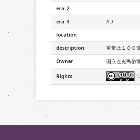
era_2
era_3
AD
location
description
重量は１００
Owner
国立歴史民俗
C
Rights