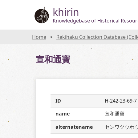
khirin
Knowledgebase of Historical Resourc
Home
Rekihaku Collection Database (Col
宣和通寶
ID
H-242-23-69-7
name
宣和通寶
alternatename
センワツウホ