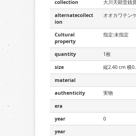
collection
大川天顕堂銭
alternatecollect
オオカワテン
ion
Cultural
指定:未指定
property
quantity
1枚
size
縦2.40 cm 横0.
material
authenticity
実物
era
year
0
year