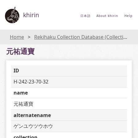
khirin
日本語
About khirin
Help
Home
Rekihaku Collection Database (Collections Database of the National Museum of Japanese History)
元祐通寶
ID
H-242-23-70-32
name
元祐通寶
alternatename
ゲンユウツウホウ
collection