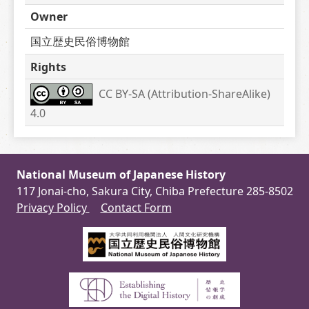
Owner
国立歴史民俗博物館
Rights
CC BY-SA (Attribution-ShareAlike) 
4.0
National Museum of Japanese History
117 Jonai-cho, Sakura City, Chiba Prefecture 285-8502
Privacy Policy
Contact Form