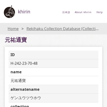
khirin
日本語
About khirin
Help
Home
Rekihaku Collection Database (Collections Database of the National Museum of Japanese History)
元祐通寶
ID
H-242-23-70-48
name
元祐通寶
alternatename
ゲンユウツウホウ
collection