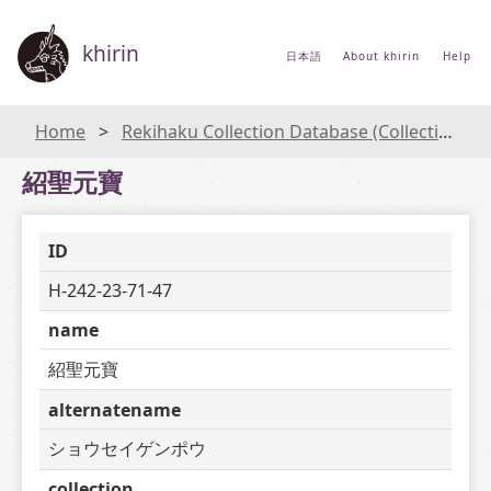
khirin
日本語
About khirin
Help
Home
Rekihaku Collection Database (Collections Database of the National Museum of Japanese History)
紹聖元寶
ID
H-242-23-71-47
name
紹聖元寶
alternatename
ショウセイゲンポウ
collection