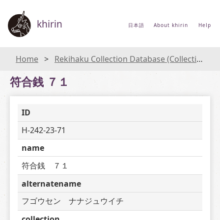
khirin
日本語
About khirin
Help
Home
Rekihaku Collection Database (Collections Database of the National Museum of Japanese History)
符合銭 ７１
ID
H-242-23-71
name
符合銭　７１
alternatename
フゴウセン　ナナジュウイチ
collection