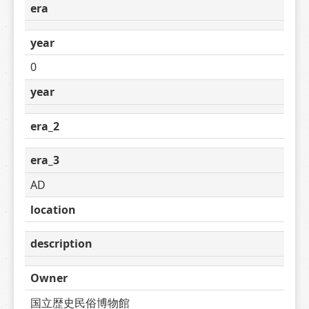
era
year
0
year
era_2
era_3
AD
location
description
Owner
国立歴史民俗博物館