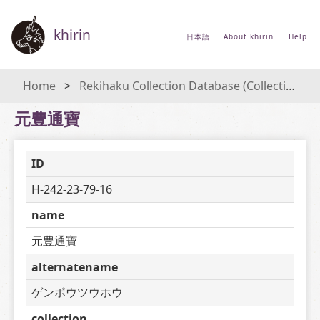
khirin
日本語
About khirin
Help
Home
Rekihaku Collection Database (Collections Database of the National Museum of Japanese History)
元豊通寶
ID
H-242-23-79-16
name
元豊通寶
alternatename
ゲンポウツウホウ
collection