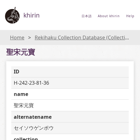
khirin
日本語
About khirin
Help
Home
Rekihaku Collection Database (Collections Database of the National Museum of Japanese History)
聖宋元寶
ID
H-242-23-81-36
name
聖宋元寶
alternatename
セイソウゲンポウ
collection