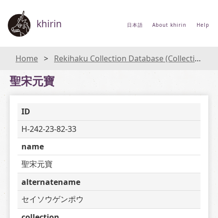
khirin
日本語
About khirin
Help
Home
Rekihaku Collection Database (Collections Database of the National Museum of Japanese History)
聖宋元寶
ID
H-242-23-82-33
name
聖宋元寶
alternatename
セイソウゲンポウ
collection