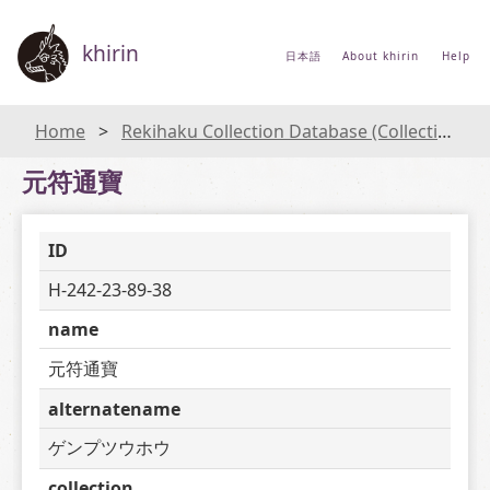
khirin
日本語
About khirin
Help
Home
Rekihaku Collection Database (Collections Database of the National Museum of Japanese History)
元符通寶
ID
H-242-23-89-38
name
元符通寶
alternatename
ゲンプツウホウ
collection