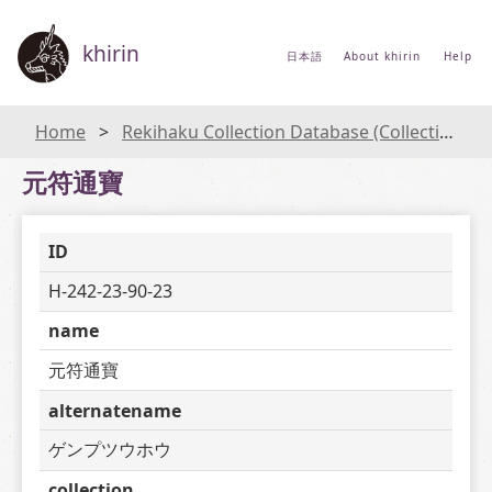
khirin
日本語
About khirin
Help
Home
Rekihaku Collection Database (Collections Database of the National Museum of Japanese History)
元符通寶
ID
H-242-23-90-23
name
元符通寶
alternatename
ゲンプツウホウ
collection