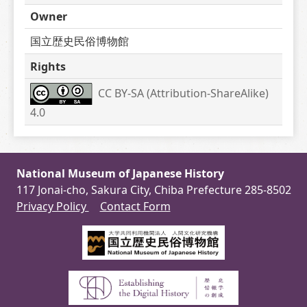
Owner
国立歴史民俗博物館
Rights
CC BY-SA (Attribution-ShareAlike) 
4.0
National Museum of Japanese History
117 Jonai-cho, Sakura City, Chiba Prefecture 285-8502
Privacy Policy
Contact Form