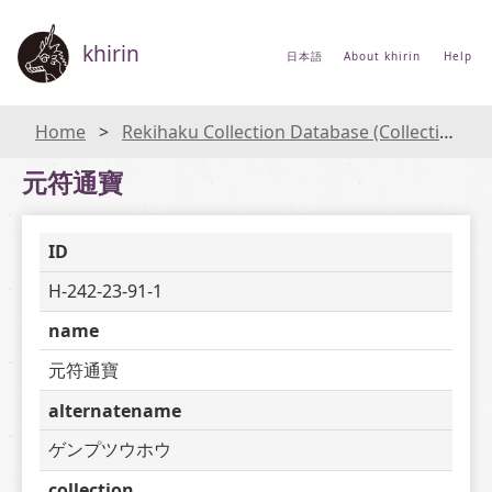
khirin
日本語
About khirin
Help
Home
Rekihaku Collection Database (Collections Database of the National Museum of Japanese History)
元符通寶
ID
H-242-23-91-1
name
元符通寶
alternatename
ゲンプツウホウ
collection