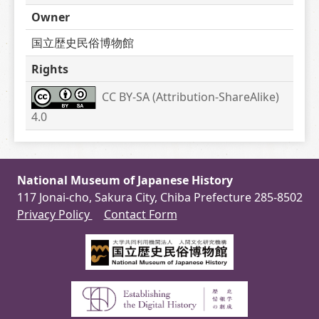
Owner
国立歴史民俗博物館
Rights
CC BY-SA (Attribution-ShareAlike) 
4.0
National Museum of Japanese History
117 Jonai-cho, Sakura City, Chiba Prefecture 285-8502
Privacy Policy
Contact Form