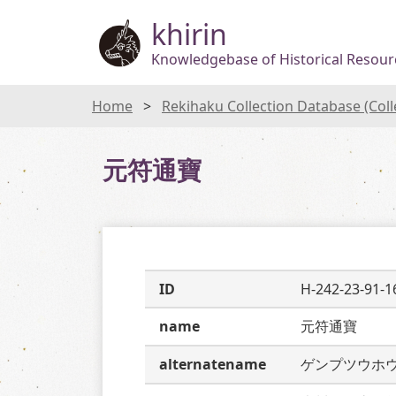
khirin
Knowledgebase of Historical Resourc
Home
Rekihaku Collection Database (Col
元符通寶
ID
H-242-23-91-1
name
元符通寶
alternatename
ゲンプツウホ