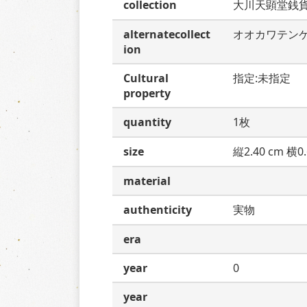
collection
大川天顕堂銭
alternatecollect
オオカワテン
ion
Cultural
指定:未指定
property
quantity
1枚
size
縦2.40 cm 横0.
material
authenticity
実物
era
year
0
year