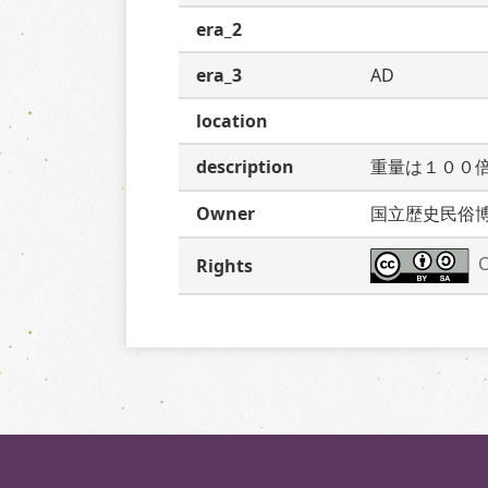
era_2
era_3
AD
location
description
重量は１００
Owner
国立歴史民俗
C
Rights