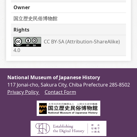
Owner
国立歴史民俗博物館
Rights
CC BY-SA (Attribution-ShareAlike) 
4.0
National Museum of Japanese History
117 Jonai-cho, Sakura City, Chiba Prefecture 285-8502
Privacy Policy
Contact Form