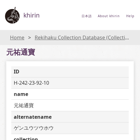
khirin
日本語
About khirin
Help
Home
Rekihaku Collection Database (Collections Database of the National Museum of Japanese History)
元祐通寶
ID
H-242-23-92-10
name
元祐通寶
alternatename
ゲンユウツウホウ
collection