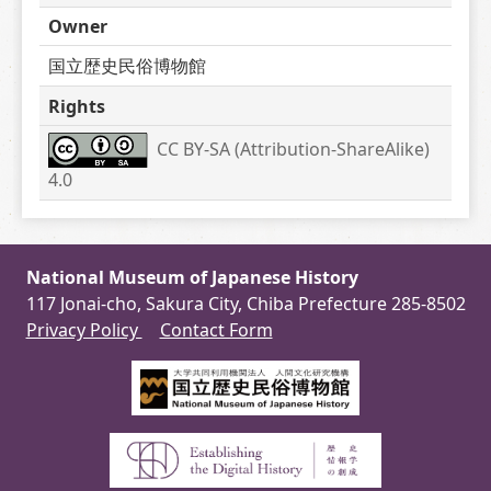
Owner
国立歴史民俗博物館
Rights
CC BY-SA (Attribution-ShareAlike) 
4.0
National Museum of Japanese History
117 Jonai-cho, Sakura City, Chiba Prefecture 285-8502
Privacy Policy
Contact Form