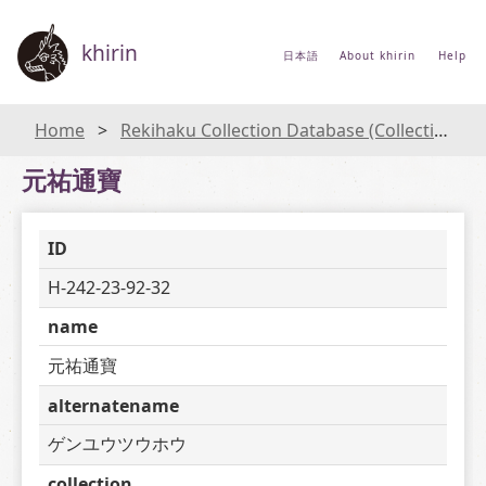
khirin
日本語
About khirin
Help
Home
Rekihaku Collection Database (Collections Database of the National Museum of Japanese History)
元祐通寶
ID
H-242-23-92-32
name
元祐通寶
alternatename
ゲンユウツウホウ
collection