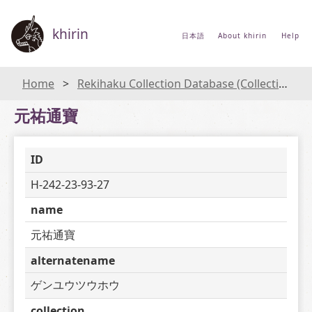
khirin
日本語
About khirin
Help
Home
Rekihaku Collection Database (Collections Database of the National Museum of Japanese History)
元祐通寶
ID
H-242-23-93-27
name
元祐通寶
alternatename
ゲンユウツウホウ
collection