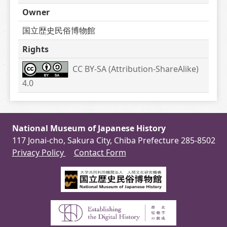
Owner
国立歴史民俗博物館
Rights
CC BY-SA (Attribution-ShareAlike) 
4.0
National Museum of Japanese History
117 Jonai-cho, Sakura City, Chiba Prefecture 285-8502
Privacy Policy
Contact Form