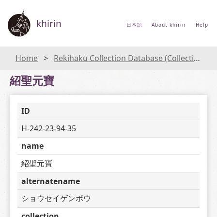
khirin
日本語
About khirin
Help
Home
Rekihaku Collection Database (Collections Database of the National Museum of Japanese History)
紹聖元寶
ID
H-242-23-94-35
name
紹聖元寶
alternatename
ショウセイゲンポウ
collection