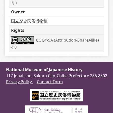
り）
Owner
国立歴史民俗博物館
Rights
CC BY-SA (Attribution-ShareAlike) 
4.0
National Museum of Japanese History
117 Jonai-cho, Sakura City, Chiba Prefecture 285-8502
Privacy Policy
Contact Form