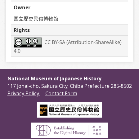
Owner
国立歴史民俗博物館
Rights
CC BY-SA (Attribution-ShareAlike) 
4.0
National Museum of Japanese History
117 Jonai-cho, Sakura City, Chiba Prefecture 285-8502
Privacy Policy
Contact Form