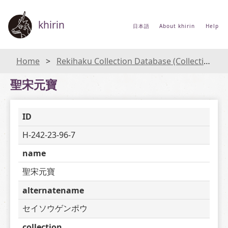
khirin
日本語
About khirin
Help
Home
Rekihaku Collection Database (Collections Database of the National Museum of Japanese History)
聖宋元寶
ID
H-242-23-96-7
name
聖宋元寶
alternatename
セイソウゲンポウ
collection