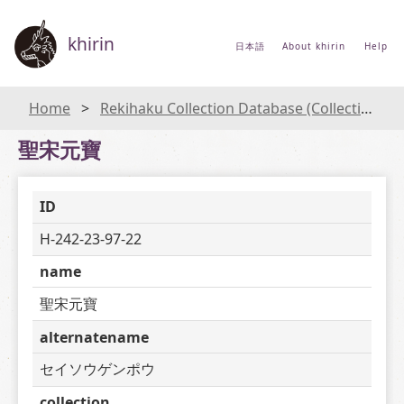
khirin
日本語
About khirin
Help
Home
Rekihaku Collection Database (Collections Database of the National Museum of Japanese History)
聖宋元寶
ID
H-242-23-97-22
name
聖宋元寶
alternatename
セイソウゲンポウ
collection