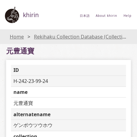
khirin
日本語
About khirin
Help
Home
Rekihaku Collection Database (Collections Database of the National Museum of Japanese History)
元豊通寶
ID
H-242-23-99-24
name
元豊通寶
alternatename
ゲンポウツウホウ
collection