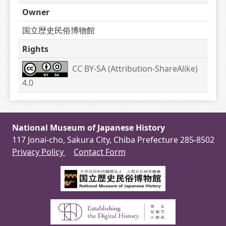
Owner
国立歴史民俗博物館
Rights
CC BY-SA (Attribution-ShareAlike) 
4.0
National Museum of Japanese History
117 Jonai-cho, Sakura City, Chiba Prefecture 285-8502
Privacy Policy
Contact Form