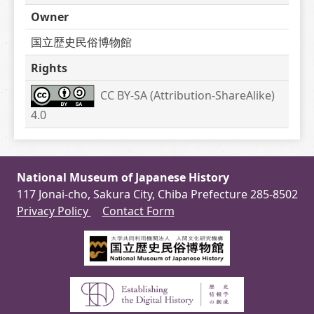
Owner
国立歴史民俗博物館
Rights
CC BY-SA (Attribution-ShareAlike) 
4.0
National Museum of Japanese History
117 Jonai-cho, Sakura City, Chiba Prefecture 285-8502
Privacy Policy
Contact Form