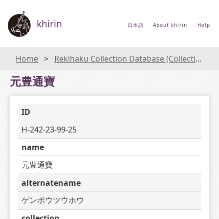
khirin
日本語
About khirin
Help
Home
Rekihaku Collection Database (Collections Database of the National Museum of Japanese History)
元豊通寶
ID
H-242-23-99-25
name
元豊通寶
alternatename
ゲンポウツウホウ
collection