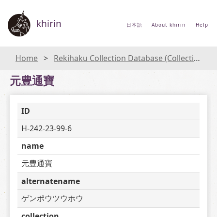
khirin
日本語
About khirin
Help
Home
Rekihaku Collection Database (Collections Database of the National Museum of Japanese History)
元豊通寶
ID
H-242-23-99-6
name
元豊通寶
alternatename
ゲンポウツウホウ
collection