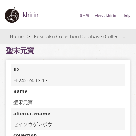
khirin
日本語
About khirin
Help
Home
Rekihaku Collection Database (Collections Database of the National Museum of Japanese History)
聖宋元寶
ID
H-242-24-12-17
name
聖宋元寶
alternatename
セイソウゲンポウ
collection