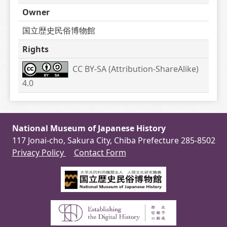
Owner
国立歴史民俗博物館
Rights
CC BY-SA (Attribution-ShareAlike) 
4.0
National Museum of Japanese History
117 Jonai-cho, Sakura City, Chiba Prefecture 285-8502
Privacy Policy
Contact Form