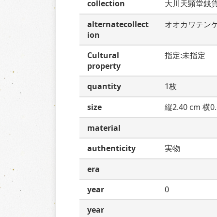
collection
大川天顕堂銭
alternatecollect
オオカワテン
ion
Cultural
指定:未指定
property
quantity
1枚
size
縦2.40 cm 横0.
material
authenticity
実物
era
year
0
year