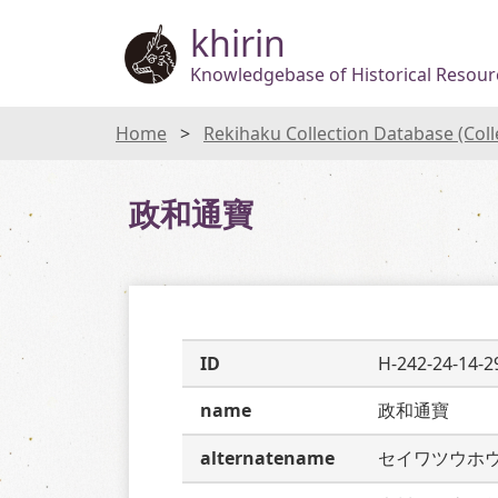
khirin
Knowledgebase of Historical Resourc
Home
Rekihaku Collection Database (Col
政和通寶
ID
H-242-24-14-2
name
政和通寶
alternatename
セイワツウホ