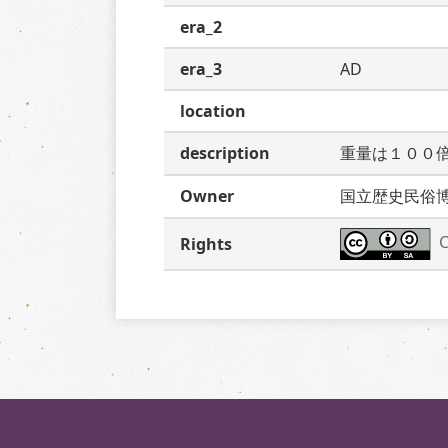
era_2
era_3
AD
location
description
重量は１００
Owner
国立歴史民俗
C
Rights