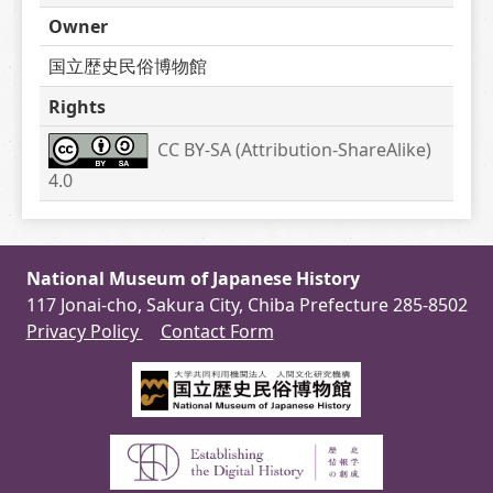
Owner
国立歴史民俗博物館
Rights
CC BY-SA (Attribution-ShareAlike) 
4.0
National Museum of Japanese History
117 Jonai-cho, Sakura City, Chiba Prefecture 285-8502
Privacy Policy
Contact Form