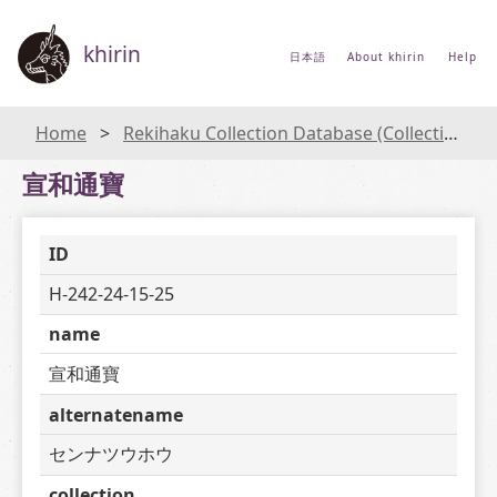
khirin
日本語
About khirin
Help
Home
Rekihaku Collection Database (Collections Database of the National Museum of Japanese History)
宣和通寶
ID
H-242-24-15-25
name
宣和通寶
alternatename
センナツウホウ
collection