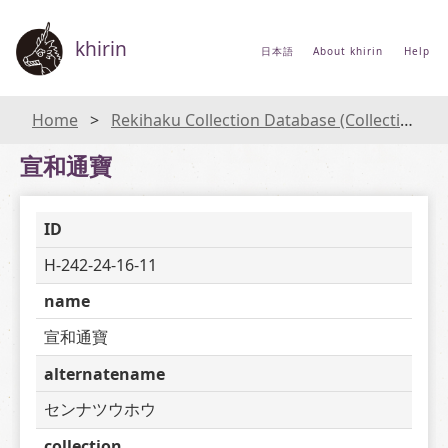
khirin
日本語
About khirin
Help
Home
Rekihaku Collection Database (Collections Database of the National Museum of Japanese History)
宣和通寶
ID
H-242-24-16-11
name
宣和通寶
alternatename
センナツウホウ
collection