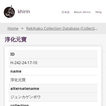
khirin
日本語
About khirin
Help
Home
Rekihaku Collection Database (Collections Database of the National Museum of Japanese History)
淳化元寶
ID
H-242-24-17-10
name
淳化元寶
alternatename
ジュンカゲンポウ
collection