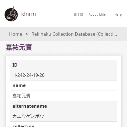
khirin
日本語
About khirin
Help
Home
Rekihaku Collection Database (Collections Database of the National Museum of Japanese History)
嘉祐元寶
ID
H-242-24-19-20
name
嘉祐元寶
alternatename
カユウゲンポウ
collection