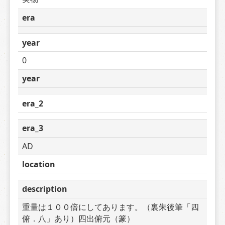
era
year
0
year
era_2
era_3
AD
location
description
重量は１００倍にしてあります。（裏朱後筆「四
俯．八」あり）四出俯元（篆）