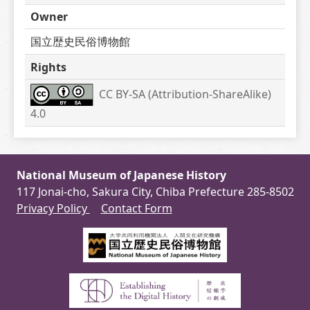
Owner
国立歴史民俗博物館
Rights
CC BY-SA (Attribution-ShareAlike) 
4.0
National Museum of Japanese History
117 Jonai-cho, Sakura City, Chiba Prefecture 285-8502
Privacy Policy
Contact Form