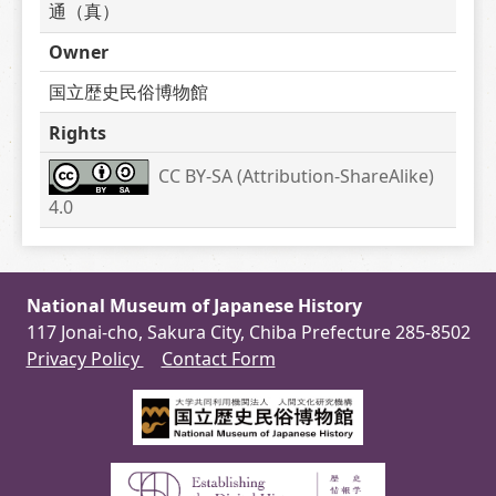
通（真）
Owner
国立歴史民俗博物館
Rights
CC BY-SA (Attribution-ShareAlike) 
4.0
National Museum of Japanese History
117 Jonai-cho, Sakura City, Chiba Prefecture 285-8502
Privacy Policy
Contact Form