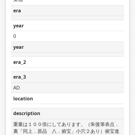
era
year
0
year
era_2
era_3
AD
location
description
重量は１００倍にしてあります。（朱後筆表点．
裏「同上．原品　八．俯宝」小穴２あり）俯宝進