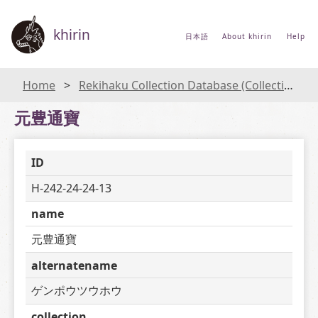
khirin
日本語
About khirin
Help
Home
Rekihaku Collection Database (Collections Database of the National Museum of Japanese History)
元豊通寶
ID
H-242-24-24-13
name
元豊通寶
alternatename
ゲンポウツウホウ
collection