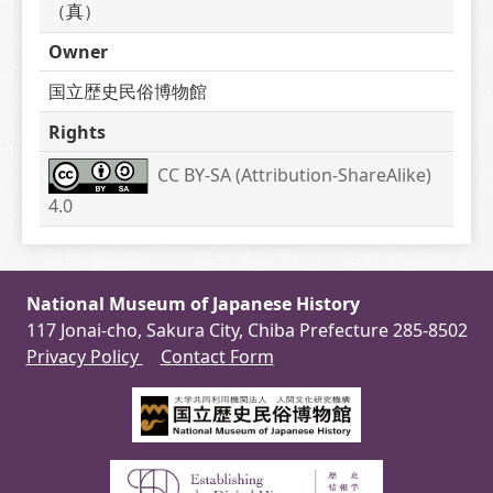
（真）
Owner
国立歴史民俗博物館
Rights
CC BY-SA (Attribution-ShareAlike) 
4.0
National Museum of Japanese History
117 Jonai-cho, Sakura City, Chiba Prefecture 285-8502
Privacy Policy
Contact Form