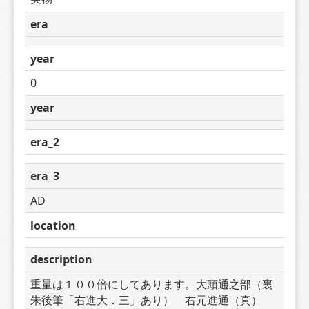
era
year
0
year
era_2
era_3
AD
location
description
重量は１００倍にしてあります。大頭通之部（裏
朱後筆「右進大．三」あり）　右元進通（真）