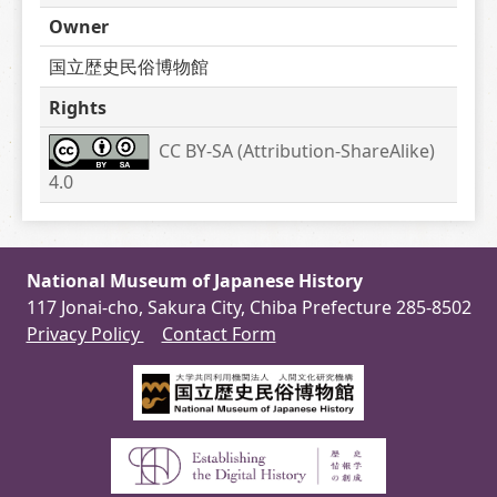
Owner
国立歴史民俗博物館
Rights
CC BY-SA (Attribution-ShareAlike) 
4.0
National Museum of Japanese History
117 Jonai-cho, Sakura City, Chiba Prefecture 285-8502
Privacy Policy
Contact Form