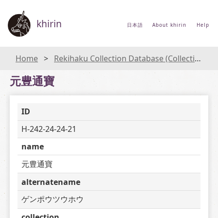
khirin
日本語
About khirin
Help
Home
Rekihaku Collection Database (Collections Database of the National Museum of Japanese History)
元豊通寶
ID
H-242-24-24-21
name
元豊通寶
alternatename
ゲンポウツウホウ
collection