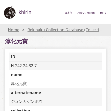
khirin
日本語
About khirin
Help
Home
Rekihaku Collection Database (Collections Database of the National Museum of Japanese History)
淳化元寶
ID
H-242-24-32-7
name
淳化元寶
alternatename
ジュンカゲンポウ
collection