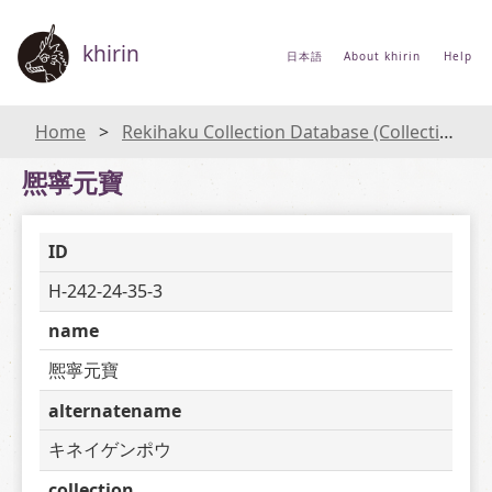
khirin
日本語
About khirin
Help
Home
Rekihaku Collection Database (Collections Database of the National Museum of Japanese History)
熈寧元寶
ID
H-242-24-35-3
name
熈寧元寶
alternatename
キネイゲンポウ
collection