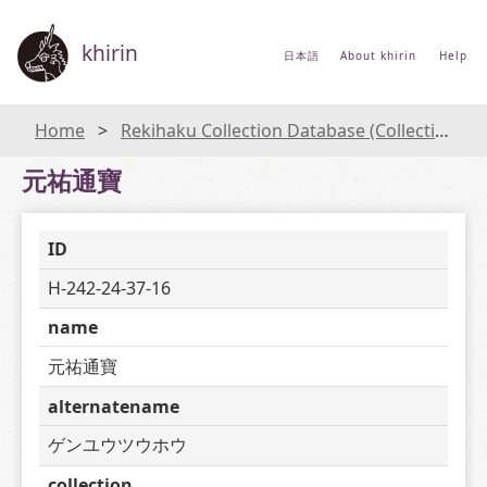
khirin
日本語
About khirin
Help
Home
Rekihaku Collection Database (Collections Database of the National Museum of Japanese History)
元祐通寶
ID
H-242-24-37-16
name
元祐通寶
alternatename
ゲンユウツウホウ
collection